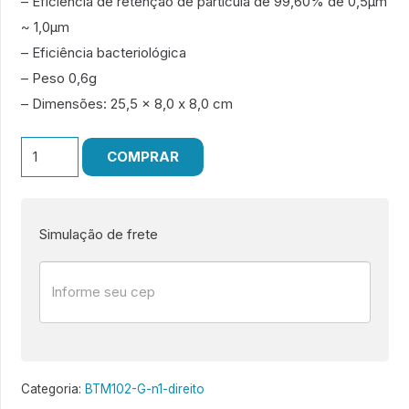
– Eficiência de retenção de partícula de 99,60% de 0,5µm
~ 1,0µm
– Eficiência bacteriológica
– Peso 0,6g
– Dimensões: 25,5 x 8,0 x 8,0 cm
BTM102-
COMPRAR
G
Nº1
Direito
Simulação de frete
quantidade
Categoria:
BTM102-G-n1-direito