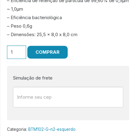
– Eficiência de retenção de partícula de 99,60% de 0,5µm
~ 1,0µm
– Eficiência bacteriológica
– Peso 0,6g
– Dimensões: 25,5 x 8,0 x 8,0 cm
BTM102-
COMPRAR
G
Nº2
Esquerdo
Simulação de frete
quantidade
Categoria:
BTM102-G-n2-esquerdo